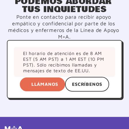
PODEMOS ABORDAR 
(prostaglan
(Excepto 
Tos 
TUS INQUIETUDES
Dinas O 
Aspirina)
Corticoster
Mifepriston
Oides
Ponte en contacto para recibir apoyo 
A)
empático y confidencial por parte de los 
médicos y enfermeros de la Línea de Apoyo 
Trastornos 
Falla 
M+A.
Embarazo 
De 
Suprarrenal 
Ectópico
Coagulació
Crónica
N
El horario de atención es de 8 AM 
EST (5 AM PST) a 1 AM EST (10 PM 
PST). Sólo recibimos llamadas y 
mensajes de texto de EE.UU. 
LLÁMANOS
ESCRÍBENOS